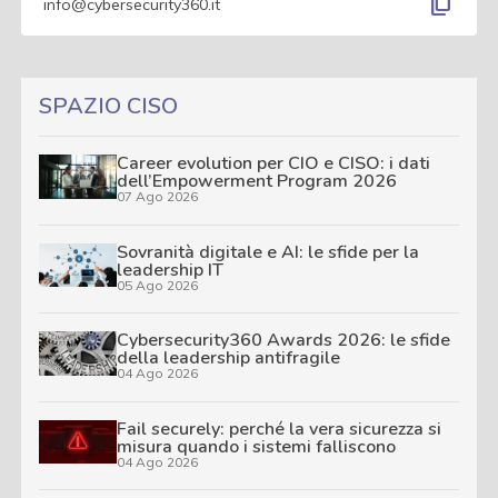
content_copy
info@cybersecurity360.it
SPAZIO CISO
Career evolution per CIO e CISO: i dati
dell’Empowerment Program 2026
07 Ago 2026
Sovranità digitale e AI: le sfide per la
leadership IT
05 Ago 2026
Cybersecurity360 Awards 2026: le sfide
della leadership antifragile
04 Ago 2026
Fail securely: perché la vera sicurezza si
misura quando i sistemi falliscono
04 Ago 2026