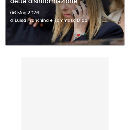
della disinformazione
06 Mag 2026
di
Luisa Franchina
e
Tommaso Diddi
acy