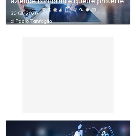
aziende conformi e quelle protette
30 Giu 2026
di
Paolo Tanfoglio
acy