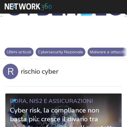
Ultimi articoli
Cybersecurity Nazionale
Malware e attacchi
R
rischio cyber
DORA, NIS2 E ASSICURAZIONI
Cyber risk, la compliance non
basta più: cresce il divario tra