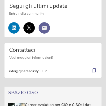
Segui gli ultimi update
Entra nella community
Contattaci
Vuoi maggiori informazioni?
content_copy
info@cybersecurity360.it
SPAZIO CISO
Career evolution per CIO e CISO: i dati