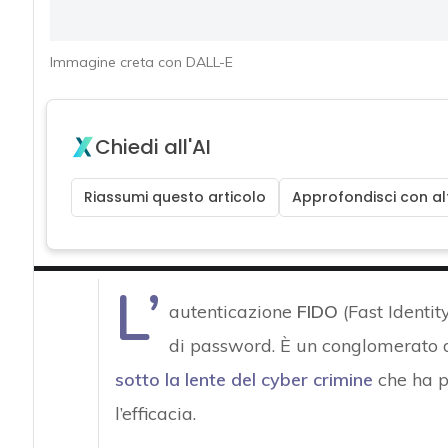
Immagine creta con DALL-E
Chiedi all'AI
Riassumi questo articolo
Approfondisci con alt
L’
autenticazione
FIDO
(Fast Identit
di password. È un conglomerato di
sotto la lente del cyber crimine
che ha pa
l’efficacia.