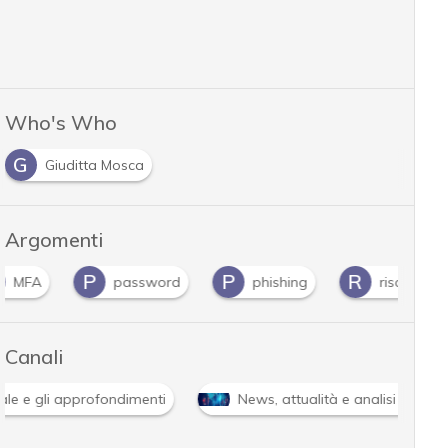
Who's Who
G
Giuditta Mosca
Argomenti
P
P
R
password
phishing
rischio cyber
Canali
Attacchi hacker e Malware: le ultime news in tempo reale e g