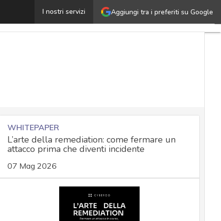
IDO, cosa è il rischio di downgrade dell’autenticazione
I nostri servizi
Aggiungi tra i preferiti su Google
U
ar
C
N
M
e
a
N
a
WHITEPAPER
L’arte della remediation: come fermare un
attacco prima che diventi incidente
S
07 Mag 2026
a
C
c
N
a