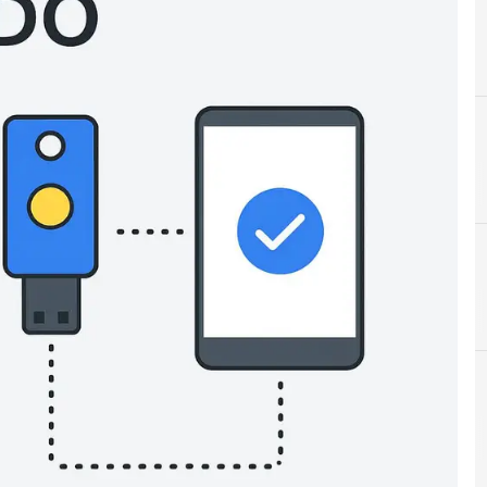
B
M
Best Practice
MFA