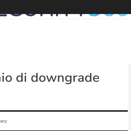
F
chio di downgrade
vacy