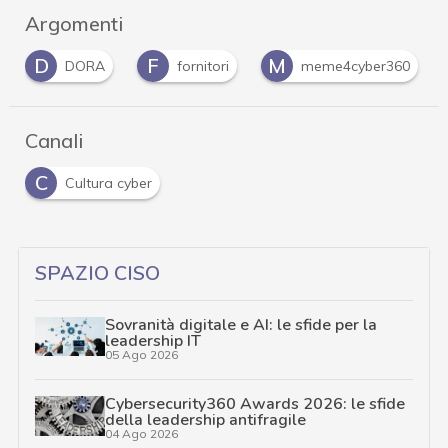
Argomenti
F
M
N
fornitori
meme4cyber360
NIS
…
Canali
C
Cultura cyber
SPAZIO CISO
Sovranità digitale e AI: le sfide per la
leadership IT
05 Ago 2026
Cybersecurity360 Awards 2026: le sfide
della leadership antifragile
04 Ago 2026