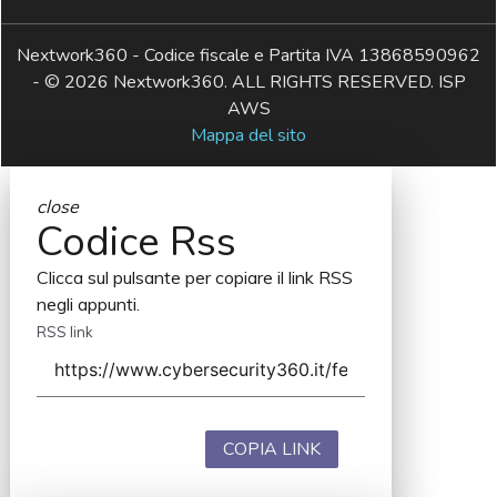
Nextwork360 - Codice fiscale e Partita IVA 13868590962
- © 2026 Nextwork360. ALL RIGHTS RESERVED. ISP
AWS
Mappa del sito
close
Codice Rss
Clicca sul pulsante per copiare il link RSS
negli appunti.
RSS link
COPIA LINK