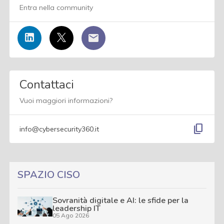
Entra nella community
Contattaci
Vuoi maggiori informazioni?
content_copy
info@cybersecurity360.it
SPAZIO CISO
Sovranità digitale e AI: le sfide per la
leadership IT
05 Ago 2026