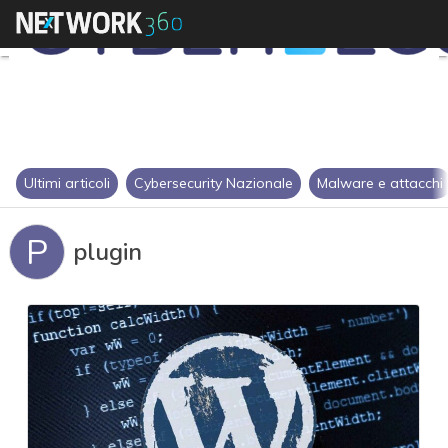
Ultimi articoli
Cybersecurity Nazionale
Malware e attacchi
P
plugin