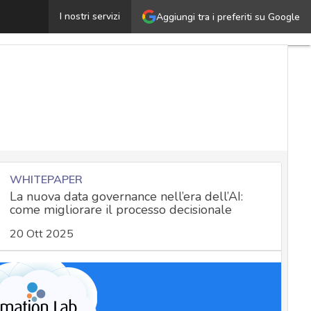
Estensioni VPN per browser: cosa sono, a cosa servono e 
I nostri servizi
Aggiungi tra i preferiti su Google
WHITEPAPER
La nuova data governance nell’era dell’AI:
come migliorare il processo decisionale
20 Ott 2025