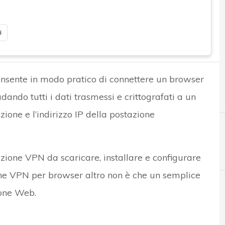
i
nsente in modo pratico di connettere un browser
ando tutti i dati trasmessi e crittografati a un
ione e l’indirizzo IP della postazione
zione VPN da scaricare, installare e configurare
ione VPN per browser altro non è che un semplice
ione Web.
A
Applicazioni