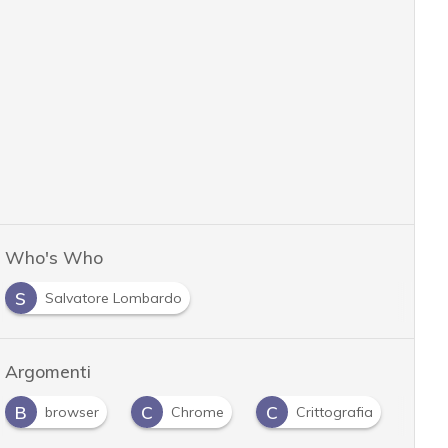
Who's Who
S
Salvatore Lombardo
Argomenti
B
C
C
E
browser
Chrome
Crittografia