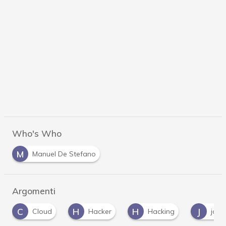
Who's Who
M
Manuel De Stefano
Argomenti
H
H
J
M
Hacker
Hacking
javascript