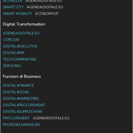
SICUREZZA
AGENDADIGITALE.EU
SMART CITY
AGENDADIGITALE.EU
SMART MOBILITY
ECONOMYUP
Digital Transformation
AGENDADIGITALE.EU
CORCOM
DIGITAL4EXECUTIVE
DIGITAL4PMI
TECHCOMPANY360
ZEROUNO
Funzioni di Business
DIGITAL4FINANCE
DIGITAL4LEGAL
DIGITAL4MARKETING
DIGITAL4PROCUREMENT
DIGITAL4SUPPLYCHAIN
PROCUREMENT
AGENDADIGITALE.EU
PEOPLE&CHANGE360