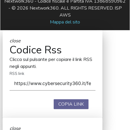
Nextwork360 - Codice fiscale e Partita IVA 13868590962
- © 2026 Nextwork360. ALL RIGHTS RESERVED. ISP
AWS
Mappa del sito
close
Codice Rss
Clicca sul pulsante per copiare il link RSS
negli appunti.
RSS link
COPIA LINK
close