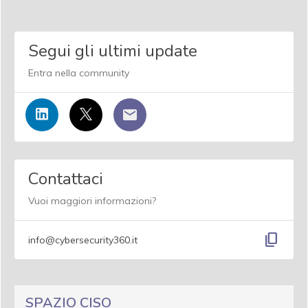
Segui gli ultimi update
Entra nella community
Contattaci
Vuoi maggiori informazioni?
content_copy
info@cybersecurity360.it
SPAZIO CISO