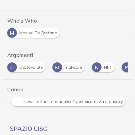
Who's Who
M
Manuel De Stefano
Argomenti
M
N
P
R
malware
NFT
phishing
ran
Canali
Attacchi hacker e Malware: le ultime news in tempo reale 
SPAZIO CISO