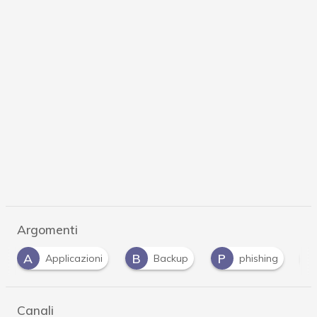
Argomenti
B
P
R
i
Backup
phishing
ransomware
Canali