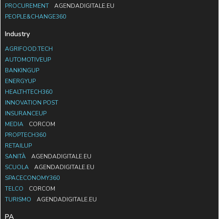
PROCUREMENT
AGENDADIGITALE.EU
PEOPLE&CHANGE360
Industry
AGRIFOOD.TECH
AUTOMOTIVEUP
BANKINGUP
ENERGYUP
HEALTHTECH360
INNOVATION POST
INSURANCEUP
MEDIA
CORCOM
PROPTECH360
RETAILUP
SANITÀ
AGENDADIGITALE.EU
SCUOLA
AGENDADIGITALE.EU
SPACECONOMY360
TELCO
CORCOM
TURISMO
AGENDADIGITALE.EU
PA