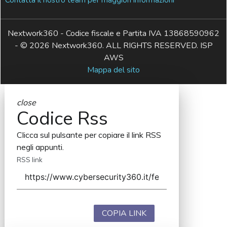
Nextwork360 - Codice fiscale e Partita IVA 13868590962
- © 2026 Nextwork360. ALL RIGHTS RESERVED. ISP
AWS
Mappa del sito
close
Codice Rss
Clicca sul pulsante per copiare il link RSS
negli appunti.
RSS link
COPIA LINK