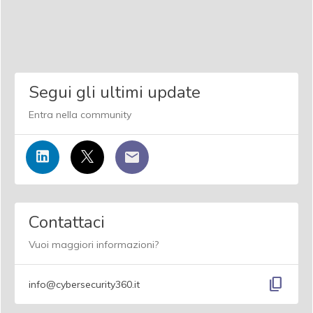
Segui gli ultimi update
Entra nella community
Contattaci
Vuoi maggiori informazioni?
content_copy
info@cybersecurity360.it