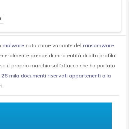
i
o
malware
nato come variante del
ransomware
eneralmente prende di mira entità di alto profilo
:
 il proprio marchio sull’attacco che ha portato
e 28 mila documenti riservati appartenenti alla
i.