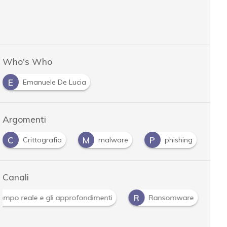
Who's Who
E
Emanuele De Lucia
Argomenti
C
M
P
R
Crittografia
malware
phishing
Canali
R
 tempo reale e gli approfondimenti
Ransomware