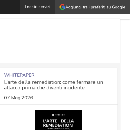
Everest: chi è e come agisce la gang del ransomware che 
I nostri servizi
Aggiungi tra i preferiti su Google
WHITEPAPER
L’arte della remediation: come fermare un
attacco prima che diventi incidente
07 Mag 2026