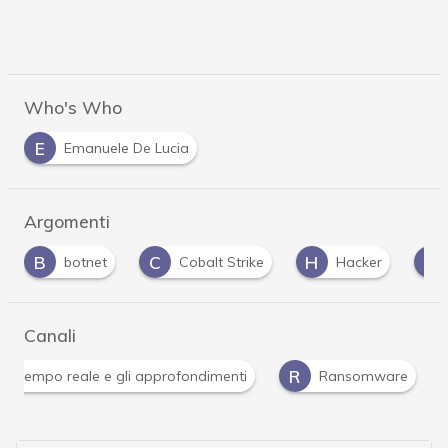
Who's Who
E
Emanuele De Lucia
Argomenti
C
H
H
M
Cobalt Strike
Hacker
Hacking
Canali
Attacchi hacker e Malware: le ultime news in tempo reale 