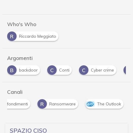
Who's Who
R
Riccardo Meggiato
Argomenti
C
C
C
Conti
Cyber crime
Cybercriminali
Canali
R
approfondimenti
Ransomware
The Outlook
SPAZIO CISO