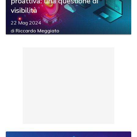
proattiva: una questione di
visibilità
22 Mag 2024
di
Riccardo Meggiato
acy