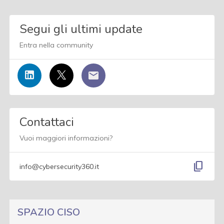
Segui gli ultimi update
Entra nella community
Contattaci
Vuoi maggiori informazioni?
content_copy
info@cybersecurity360.it
SPAZIO CISO