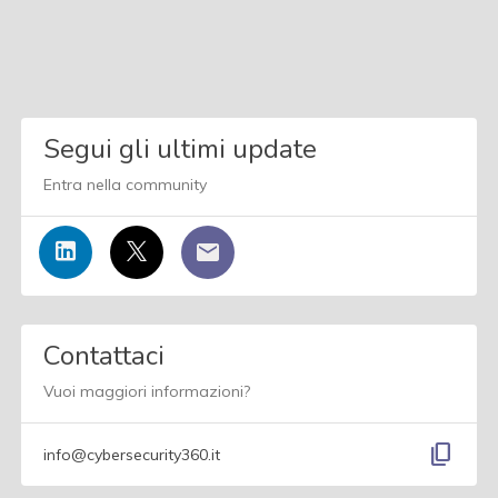
Segui gli ultimi update
Entra nella community
Contattaci
Vuoi maggiori informazioni?
content_copy
info@cybersecurity360.it