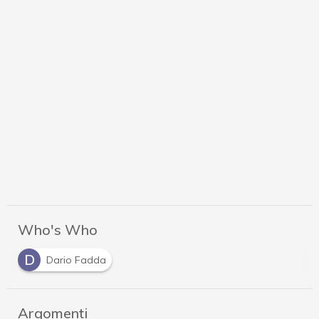
Who's Who
D
Dario Fadda
Argomenti