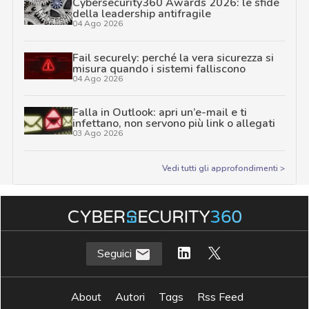
Cybersecurity360 Awards 2026: le sfide
della leadership antifragile
04 Ago 2026
Fail securely: perché la vera sicurezza si
misura quando i sistemi falliscono
04 Ago 2026
Falla in Outlook: apri un’e-mail e ti
infettano, non servono più link o allegati
03 Ago 2026
Vedi tutti gli approfondimenti >
Seguici
About
Autori
Tags
Rss Feed