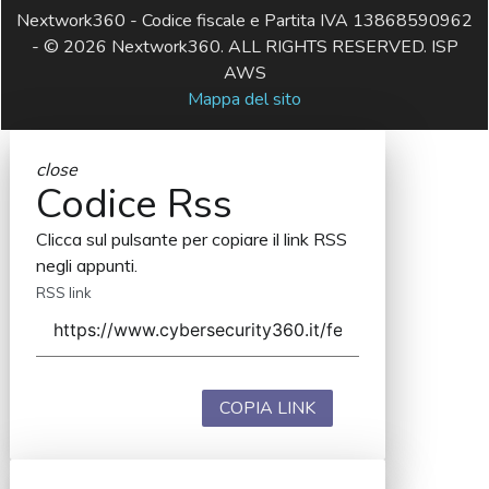
Nextwork360 - Codice fiscale e Partita IVA 13868590962
- © 2026 Nextwork360. ALL RIGHTS RESERVED. ISP
AWS
Mappa del sito
close
Codice Rss
Clicca sul pulsante per copiare il link RSS
negli appunti.
RSS link
COPIA LINK