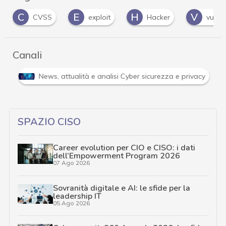
E
H
V
W
exploit
Hacker
vulnerabilità
…
Canali
Attacchi hacker e Malware: le ultime news in tempo reale 
…
SPAZIO CISO
Career evolution per CIO e CISO: i dati
dell’Empowerment Program 2026
07 Ago 2026
Sovranità digitale e AI: le sfide per la
leadership IT
05 Ago 2026