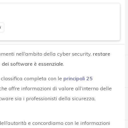
i
menti nell’ambito della cyber security,
restare
no dei software è essenziale
.
classifica completa con le
principali 25
 che offre informazioni di valore all’interno delle
tware sia i professionisti della sicurezza,
A
C
Applicazioni
CVSS
ll’autorità e concordiamo con le informazioni