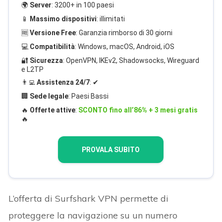
🌍
Server
: 3200+ in 100 paesi
📱
Massimo dispositivi
: illimitati
🆓
Versione Free
: Garanzia rimborso di 30 giorni
💻
Compatibilità
: Windows, macOS, Android, iOS
🔐
Sicurezza
: OpenVPN, IKEv2, Shadowsocks, Wireguard
e L2TP
👨‍💻
Assistenza 24/7
: ✔
🏢
Sede legale
: Paesi Bassi
🔥
Offerte attive
:
SCONTO fino all’86% + 3 mesi gratis
🔥
PROVALA SUBITO
L’offerta di Surfshark VPN permette di
proteggere la navigazione su un numero