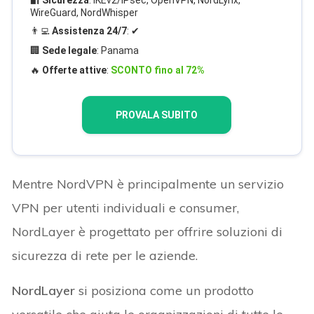
🔐
Sicurezza
: IKEv2/IPsec, OpenVPN, NordLynx,
WireGuard, NordWhisper
👨‍💻
Assistenza 24/7
: ✔
🏢
Sede legale
: Panama
🔥
Offerte attive
:
SCONTO fino al 72%
PROVALA SUBITO
Mentre NordVPN è principalmente un servizio
VPN per utenti individuali e consumer,
NordLayer è progettato per offrire soluzioni di
sicurezza di rete per le aziende.
NordLayer
si posiziona come un prodotto