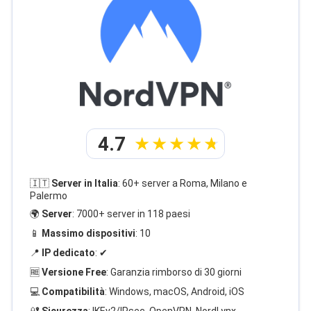
4.7
🇮🇹
Server in Italia
: 60+ server a Roma, Milano e
Palermo
🌍
Server
: 7000+ server in 118 paesi
📱
Massimo dispositivi
: 10
📍
IP dedicato
: ✔
🆓
Versione Free
: Garanzia rimborso di 30 giorni
💻
Compatibilità
: Windows, macOS, Android, iOS