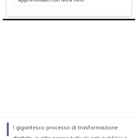
Approfondisci con altre fonti
I
l
gigantesco processo di trasformazione
digitale
, in atto presso tutti gli enti pubblici e