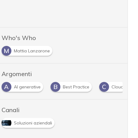
Who's Who
M
Mattia Lanzarone
Argomenti
B
C
D
Best Practice
Cloud
Data Protection
Canali
Soluzioni aziendali