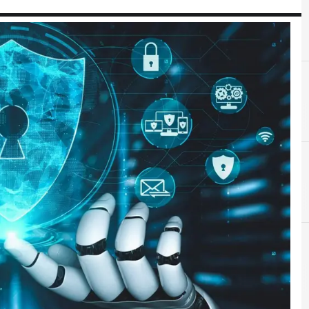
A
A
AI
AI generative