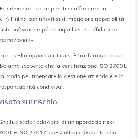
Era diventato un imperativo affrontare in
ty
. All’inizio con un’ottica di
maggiore appetibilità
ista software è più tranquillo se si affida a un
ternazionali».
na scelta opportunistica si è trasformato in un
Abbiamo scoperto che la
certificazione ISO 27001
a un modo per
ripensare la gestione aziendale
e lo
responsabilità condivisa».
asato sul rischio
helfi, è stato l’adozione di un
approccio risk-
7001
e
ISO 27017
, quest’ultima dedicata alla