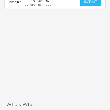
1
18
48
57
ISCRIVITI
Inizia tra
Who's Who