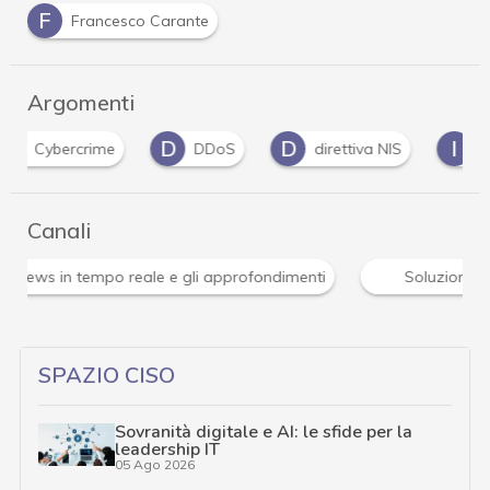
F
Francesco Carante
Argomenti
D
D
I
DDoS
direttiva NIS
infrastrutture
Canali
Attacchi hacker e Malware: le ultime news in tempo reale 
SPAZIO CISO
Sovranità digitale e AI: le sfide per la
leadership IT
05 Ago 2026