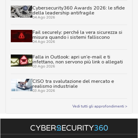
Cybersecurity360 Awards 2026: le sfide
della leadership antifragile
04 Ago 2026
Fail securely: perché la vera sicurezza si
misura quando i sistemi falliscono
04 Ago 2026
Falla in Outlook: apri un’e-mail e ti
infettano, non servono più link o allegati
03 Ago 2026
CISO tra svalutazione del mercato e
realismo industriale
03 Ago 2026
Vedi tutti gli approfondimenti >