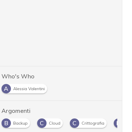
Who's Who
A
Alessia Valentini
Argomenti
B
C
C
D
Backup
Cloud
Crittografia
Dat