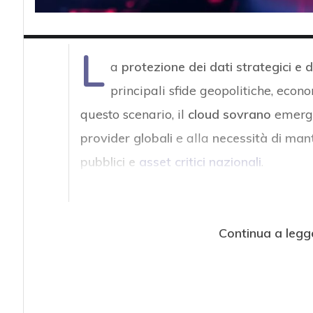
L
a
protezione dei dati strategici e de
principali sfide geopolitiche, econ
questo scenario, il
cloud sovrano
emerge
provider globali
e alla
necessità di mante
pubblici e
asset critici nazionali
.
Continua a legg