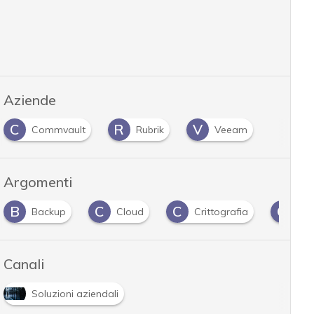
Aziende
C
R
V
Commvault
Rubrik
Veeam
Argomenti
B
C
C
C
Backup
Cloud
Crittografia
cyb
Canali
Soluzioni aziendali