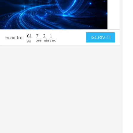
61
7
2
0
ISCRIVITI
Inizia tra