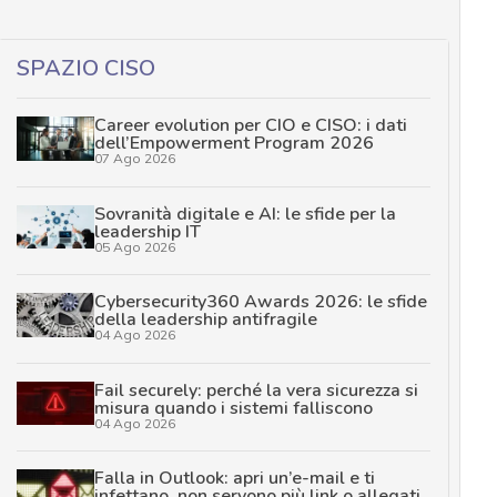
SPAZIO CISO
Career evolution per CIO e CISO: i dati
dell’Empowerment Program 2026
07 Ago 2026
Sovranità digitale e AI: le sfide per la
leadership IT
05 Ago 2026
Cybersecurity360 Awards 2026: le sfide
della leadership antifragile
04 Ago 2026
Fail securely: perché la vera sicurezza si
misura quando i sistemi falliscono
04 Ago 2026
Falla in Outlook: apri un’e-mail e ti
infettano, non servono più link o allegati