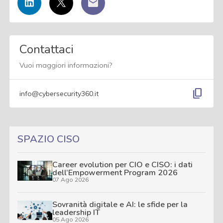
Contattaci
Vuoi maggiori informazioni?
content_copy
info@cybersecurity360.it
SPAZIO CISO
Career evolution per CIO e CISO: i dati
dell’Empowerment Program 2026
07 Ago 2026
Sovranità digitale e AI: le sfide per la
leadership IT
05 Ago 2026