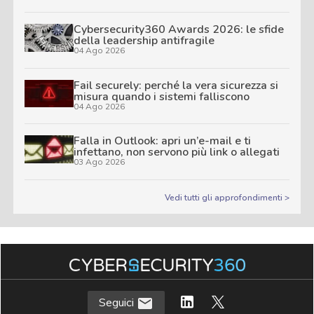
Cybersecurity360 Awards 2026: le sfide
della leadership antifragile
04 Ago 2026
Fail securely: perché la vera sicurezza si
misura quando i sistemi falliscono
04 Ago 2026
Falla in Outlook: apri un’e-mail e ti
infettano, non servono più link o allegati
03 Ago 2026
Vedi tutti gli approfondimenti >
Seguici