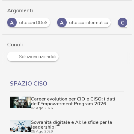
Argomenti
A
C
C
attacco informatico
Cloud
Clusit
…
Canali
Soluzioni aziendali
SPAZIO CISO
Career evolution per CIO e CISO: i dati
dell’Empowerment Program 2026
07 Ago 2026
Sovranità digitale e AI: le sfide per la
leadership IT
05 Ago 2026