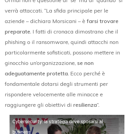
Ormai non è questione di “se” ma di “quando” si
verrà attaccati. “La sfida principale per le
aziende – dichiara Morsicani – è
farsi trovare
preparate
. I fatti di cronaca dimostrano che il
phishing o il ransomware, quindi attacchi non
particolarmente sofisticati, possono mettere in
ginocchio un’organizzazione,
se non
adeguatamente protetta
. Ecco perché è
fondamentale dotarsi degli strumenti per
rispondere velocemente alle minacce e
raggiungere gli obiettivi di
resilienza
”.
Cybersecurity: la strategia deve sposarsi al
business