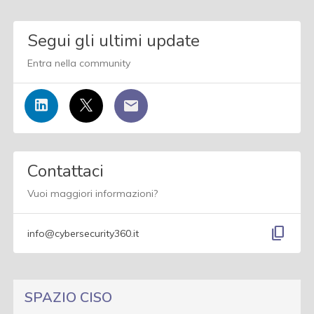
Segui gli ultimi update
Entra nella community
Contattaci
Vuoi maggiori informazioni?
content_copy
info@cybersecurity360.it
SPAZIO CISO