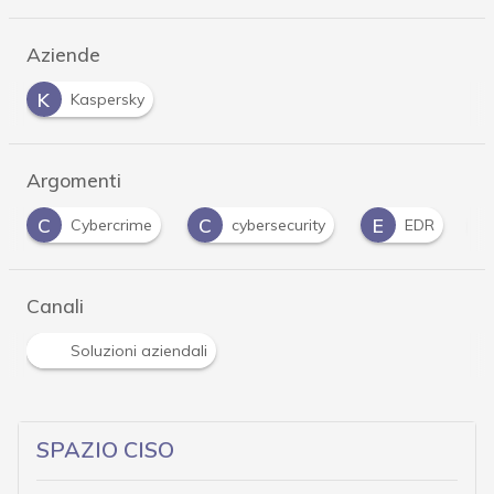
Aziende
K
Kaspersky
Argomenti
C
E
H
I
cybersecurity
EDR
Hacker
i
Canali
Soluzioni aziendali
SPAZIO CISO