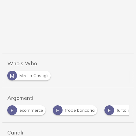
Who's Who
M
Mirella Castigli
Argomenti
F
F
ecommerce
frode bancaria
furto identità
Canali