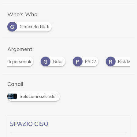
Who's Who
G
Giancarlo Butti
Argomenti
G
P
R
i
Gdpr
PSD2
Risk Management
Canali
Soluzioni aziendali
SPAZIO CISO