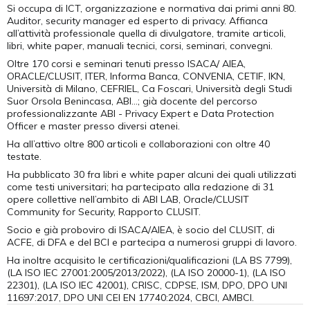
Si occupa di ICT, organizzazione e normativa dai primi anni 80.
Auditor, security manager ed esperto di privacy. Affianca
all’attività professionale quella di divulgatore, tramite articoli,
libri, white paper, manuali tecnici, corsi, seminari, convegni.
Oltre 170 corsi e seminari tenuti presso ISACA/ AIEA,
ORACLE/CLUSIT, ITER, Informa Banca, CONVENIA, CETIF, IKN,
Università di Milano, CEFRIEL, Ca Foscari, Università degli Studi
Suor Orsola Benincasa, ABI…; già docente del percorso
professionalizzante ABI - Privacy Expert e Data Protection
Officer e master presso diversi atenei.
Ha all’attivo oltre 800 articoli e collaborazioni con oltre 40
testate.
Ha pubblicato 30 fra libri e white paper alcuni dei quali utilizzati
come testi universitari; ha partecipato alla redazione di 31
opere collettive nell’ambito di ABI LAB, Oracle/CLUSIT
Community for Security, Rapporto CLUSIT.
Socio e già proboviro di ISACA/AIEA, è socio del CLUSIT, di
ACFE, di DFA e del BCI e partecipa a numerosi gruppi di lavoro.
Ha inoltre acquisito le certificazioni/qualificazioni (LA BS 7799),
(LA ISO IEC 27001:2005/2013/2022), (LA ISO 20000-1), (LA ISO
22301), (LA ISO IEC 42001), CRISC, CDPSE, ISM, DPO, DPO UNI
11697:2017, DPO UNI CEI EN 17740:2024, CBCI, AMBCI.
acy