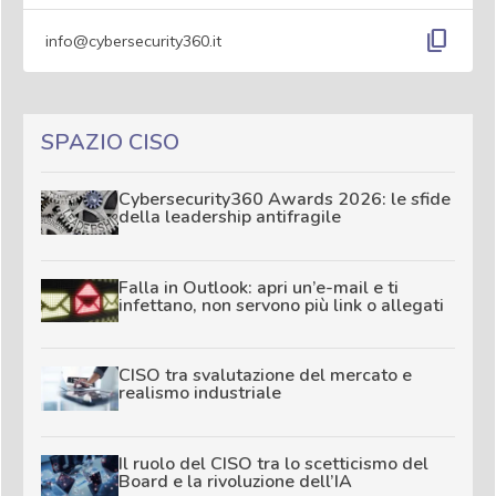
content_copy
info@cybersecurity360.it
SPAZIO CISO
Cybersecurity360 Awards 2026: le sfide
della leadership antifragile
Falla in Outlook: apri un’e-mail e ti
infettano, non servono più link o allegati
CISO tra svalutazione del mercato e
realismo industriale
Il ruolo del CISO tra lo scetticismo del
Board e la rivoluzione dell’IA