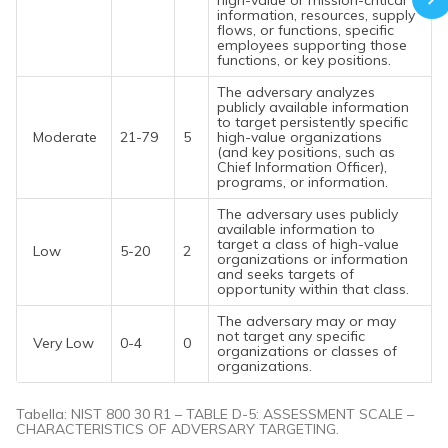
high-value or mission-critical
information, resources, supply
flows, or functions, specific
employees supporting those
functions, or key positions.
The adversary analyzes
publicly available information
to target persistently specific
Moderate
21-79
5
high-value organizations
(and key positions, such as
Chief Information Officer),
programs, or information.
The adversary uses publicly
available information to
target a class of high-value
Low
5-20
2
organizations or information
and seeks targets of
opportunity within that class.
The adversary may or may
not target any specific
Very Low
0-4
0
organizations or classes of
organizations.
Tabella: NIST 800 30 R1 – TABLE D-5: ASSESSMENT SCALE –
CHARACTERISTICS OF ADVERSARY TARGETING.