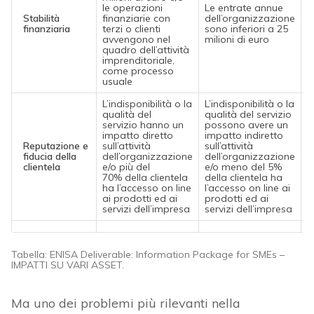
le operazioni
Le entrate annue
L
Stabilità
finanziarie con
dell’organizzazione
d
finanziaria
terzi o clienti
sono inferiori a 25
s
avvengono nel
milioni di euro
5
quadro dell’attività
imprenditoriale,
come processo
usuale
L’indisponibilità o la
L’indisponibilità o la
L
qualità del
qualità del servizio
q
servizio hanno un
possono avere un
n
impatto diretto
impatto indiretto
i
Reputazione e
sull’attività
sull’attività
d
fiducia della
dell’organizzazione
dell’organizzazione
i
clientela
e/o più del
e/o meno del 5%
s
70% della clientela
della clientela ha
d
ha l’accesso on line
l’accesso on line ai
n
ai prodotti ed ai
prodotti ed ai
p
servizi dell’impresa
servizi dell’impresa
Tabella: ENISA Deliverable: Information Package for SMEs –
IMPATTI SU VARI ASSET.
Ma uno dei problemi più rilevanti nella