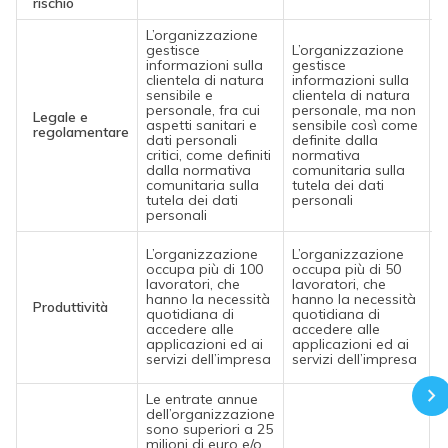
rischio
L’organizzazione
gestisce
L’organizzazione
informazioni sulla
gestisce
clientela di natura
informazioni sulla
L
sensibile e
clientela di natura
n
personale, fra cui
personale, ma non
p
Legale e
aspetti sanitari e
sensibile così come
q
regolamentare
dati personali
definite dalla
d
critici, come definiti
normativa
d
dalla normativa
comunitaria sulla
s
comunitaria sulla
tutela dei dati
tutela dei dati
personali
personali
L
L’organizzazione
L’organizzazione
o
occupa più di 100
occupa più di 50
l
lavoratori, che
lavoratori, che
h
hanno la necessità
hanno la necessità
Produttività
q
quotidiana di
quotidiana di
a
accedere alle
accedere alle
a
applicazioni ed ai
applicazioni ed ai
s
servizi dell’impresa
servizi dell’impresa
d
Le entrate annue
dell’organizzazione
sono superiori a 25
milioni di euro e/o