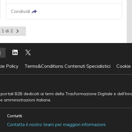
Condividi
Pagina
 1 di 2
successiva
ie Policy
Terms&Conditions Contenuti Specialistici
Cookie
e portali B2B dedicati ai temi della Trasformazione Digitale e dell’In
he amministrazioni italiane.
Contatti
Contatta il nostro team per maggiori informazioni