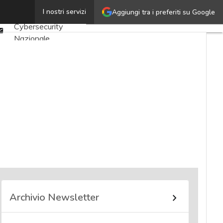
Twitter
I nostri servizi
Aggiungi tra i preferiti su Google
Ultimi articoli
Linkedin
Cybersecurity
Email
Nazionale
Malware e attacchi
Norme e
adeguamenti
Soluzioni aziendali
Cultura cyber
News, attualità e
analisi Cyber
sicurezza e privacy
Corsi cybersecurity
Chi siamo
Archivio Newsletter