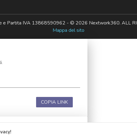
ale e Partita IVA 13868590962 - © 2026 Nextwork360. AL
Mappa del sito
i.
COPIA LINK
ivacy!