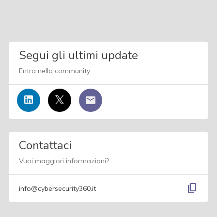
Segui gli ultimi update
Entra nella community
Contattaci
Vuoi maggiori informazioni?
content_copy
info@cybersecurity360.it