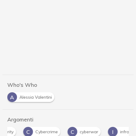
Who's Who
A
Alessia Valentini
Argomenti
C
C
I
Cybercrime
cyberwar
infrastrutture