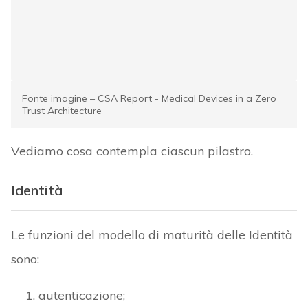
Identità
Le funzioni del modello di maturità delle Identità
sono:
autenticazione;
archivi identità;
valutazione dei rischi.
L’identità costituisce, di fatto, un componente
fondamentale dell’architettura zero-trust. Il
modello di maturità si fonda su semplici
password oppure su una combinazione di fattori
per convalidare e per verificare continuamente