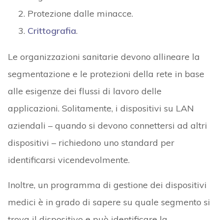
aziendali – quando si devono connettersi ad altri
dispositivi – richiedono uno standard per
identificarsi vicendevolmente.
Inoltre, un programma di gestione dei dispositivi
medici è in grado di sapere su quale segmento si
trova il dispositivo e può identificare la
trasmissione del dispositivo specifico, rendendo
più difficile lo spoofing del dispositivo.
Come già precedentemente accennato, quando
si parla di reti in un contesto sanitario, è quanto
mai importante la micro-segmentazione in grado
di ridurre i rischi e di adattare la sicurezza agli