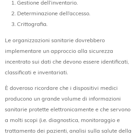
È doveroso ricordare che i dispositivi medici
producono un grande volume di informazioni
sanitarie protette elettronicamente e che servono
a molti scopi (i.e. diagnostica, monitoraggio e
trattamento dei pazienti, analisi sulla salute della
popolazione e l’analisi preventiva). Pertanto, i
dati devono essere protetti sia in transito sia a
riposo.
Inoltre, in un ambiente zero-trust, i dati sensibili
devono essere identificati, tutti i flussi di dati
mappati e si deve conoscere dove essi sono
archiviati
. Di fatto, la visibilità di tutti i dati è