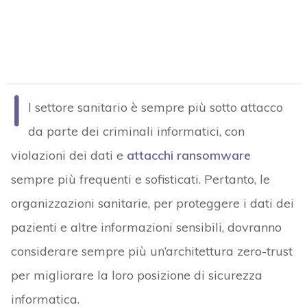
sempre più frequenti e sofisticati. Pertanto, le
organizzazioni sanitarie, per proteggere i dati dei
pazienti e altre informazioni sensibili, dovranno
considerare sempre più un’architettura zero-trust
per migliorare la loro posizione di sicurezza
informatica.
Indice degli argomenti
Cloud Security Alliance (CSA) Report –
Medical Devices in a Zero-Trust Architecture
L’Architettura Zero-trust
Programmi di gestione dei dispositivi medici
Modello Zero-trust
Identità