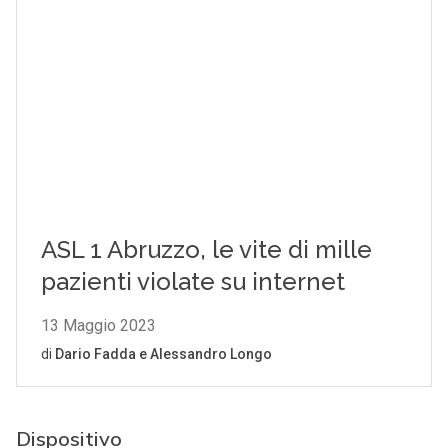
Dispositivo
Si tratta qualsiasi risorsa hardware in grado di
connettersi a una rete, inclusi i dispositivi IoMT
(Internet of Medical Things) e gli end-point nelle
funzioni di gestione correlate e gli end-point
interattivi “umani”. Pertanto, è quanto mai
fondamentale garantire l’integrità dei dispositivi