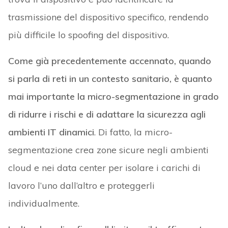
ambienti IT dinamici
. Di fatto, la micro-
segmentazione crea zone sicure negli ambienti
cloud e nei data center per isolare i carichi di
lavoro l’uno dall’altro e proteggerli
individualmente.
Inoltre, le policy firewall limitano il traffico est-
ovest tra i carichi di lavoro in base a un
approccio di sicurezza zero-trust per ridurre le
superfici di attacco e impedire lo spostamento
laterale delle minacce
in modo tale da evitare le
violazioni.
Il programma di gestione dei dispositivi medici