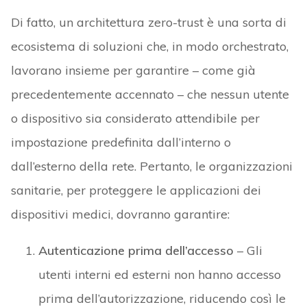
sanitarie, per proteggere le applicazioni dei
dispositivi medici, dovranno garantire:
Autenticazione prima dell’accesso
– Gli
utenti interni ed esterni non hanno accesso
prima dell’autorizzazione, riducendo così le
possibilità che questi elementi vengano
compromessi.
Modello di accesso con privilegi minimi
– È
necessario stabilire policy basate sul
privilegio minimo in base al ruolo dell’utente
ed i necessari protocolli di comunicazione.
Micro-segmentazione
– Le reti fisiche sono