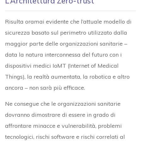
ancora – non sarà più efficace.
Ne consegue che le organizzazioni sanitarie
dovranno dimostrare di essere in grado di
affrontare minacce e vulnerabilità, problemi
tecnologici, rischi software e rischi correlati al
fattore umano.
È doveroso ricordare che l’architettura zero-trust
si basa sul principio del privilegio minimo
– i.e.
agli utenti e ai dispositivi viene concesso l’accesso
solo alle risorse di cui hanno bisogno per eseguire
le loro attività specifiche.