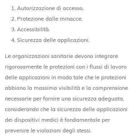
delle applicazioni in modo tale che le protezioni
abbiano la massima visibilità e la comprensione
necessarie per fornire una sicurezza adeguata,
considerando che la sicurezza delle applicazioni
dei dispositivi medici è fondamentale per
prevenire le violazioni degli stessi.
Di fatto, un architettura zero-trust è una sorta di
ecosistema di soluzioni che, in modo orchestrato,
lavorano insieme per garantire – come già
precedentemente accennato – che nessun utente
o dispositivo sia considerato attendibile per
impostazione predefinita dall’interno o
dall’esterno della rete. Pertanto, le organizzazioni