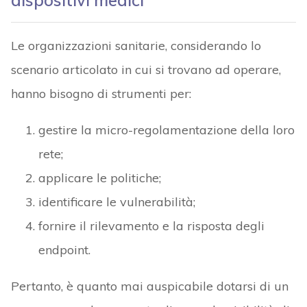
applicare le politiche;
identificare le vulnerabilità;
fornire il rilevamento e la risposta degli
endpoint.
Pertanto, è quanto mai auspicabile dotarsi di un
programma che consenta di avere la visibilità di
tutti i dispositivi. Inoltre, un programma di
gestione dovrebbe fornire un inventario completo
di tutti i dispositivi e della loro posizione, oltre a
includere dispositivi di rilevamento delle
impronte digitali per inventariare con sufficiente
specificità e dettagli ed attuare un processo di
autorizzazione efficace – quasi in tempo reale – a