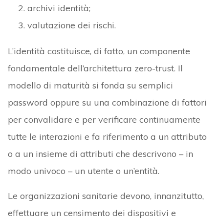
tutte le interazioni e fa riferimento a un attributo
o a un insieme di attributi che descrivono – in
modo univoco – un utente o un’entità.
Le organizzazioni sanitarie devono, innanzitutto,
effettuare un censimento dei dispositivi e
conoscere tipologie, funzioni, scopi e posizione,
interazione con altre macchine, applicazioni/porte
utilizzate dai dispositivi medici. Ne consegue che
dovranno dotarsi di un metodo affidabile per
rilevare, classificare e inventariare tutti i
dispositivi medici presenti nell’ambiente, oltre a
verificare l’esistenza di procedure atte a stabilire