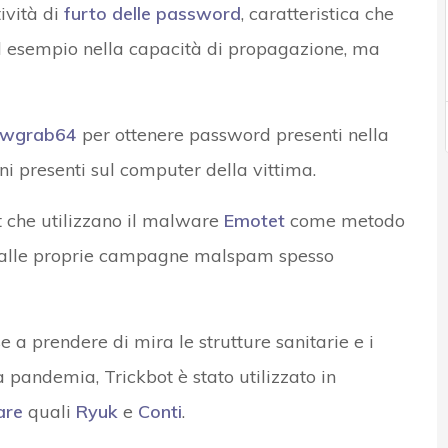
tività di
furto delle password
, caratteristica che
d esempio nella capacità di propagazione, ma
pwgrab64
per ottenere password presenti nella
i presenti sul computer della vittima.
t che utilizzano il malware
Emotet
come metodo
elo alle proprie campagne malspam spesso
 a prendere di mira le strutture sanitarie e i
la pandemia, Trickbot è stato utilizzato in
are
quali
Ryuk
e
Conti
.