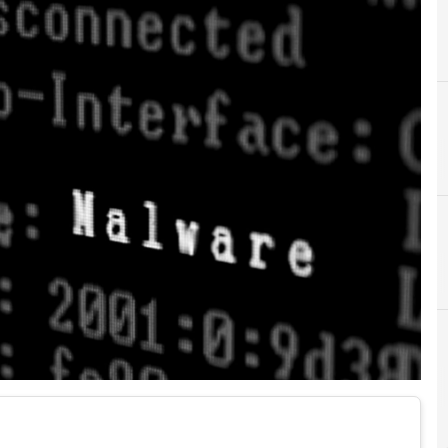
A
Applicazioni
 e Malware: le ultime news in tempo reale e gli approfondimenti