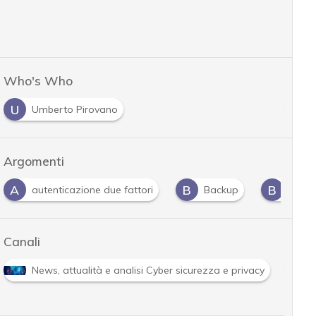
Who's Who
U
Umberto Pirovano
Argomenti
A
B
B
autenticazione due fattori
Backup
Best 
Canali
R
News, attualità e analisi Cyber sicurezza e privacy