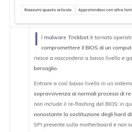
Riassumi questo articolo
Approfondisci con altre font
I
l
malware
Trickbot
è tornato operat
compromettere il BIOS di un computer
riesce a nascondersi a basso livello e ga
bersaglio
.
Entrare a così basso livello in un siste
sopravvivenza ai normali processi di re-
non include il re-flashing del BIOS: in 
nonostante la sostituzione degli hard d
SPI presente sulla motherboard e non sui