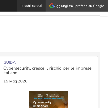
rickbot, il malware ora si nasconde nei BIOS UEFI per gar
I nostri servizi
Aggiungi tra i preferiti su Google
GUIDA
Cybersecurity, cresce il rischio per le imprese
italiane
15 Mag 2026