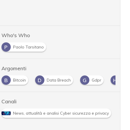
Who's Who
P
Paolo Tarsitano
Argomenti
B
D
G
H
Bitcoin
Data Breach
Gdpr
Hac
Canali
R
News, attualità e analisi Cyber sicurezza e privacy