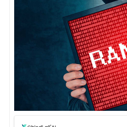
acy
Attacchi hacker