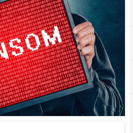
B
Backup
 e Malware: le ultime news in tempo reale e gli approfondimenti