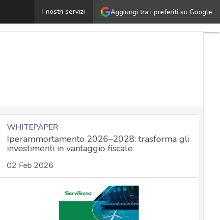
yuk, il ransomware dagli attacchi mirati colpisce anche i
I nostri servizi
Aggiungi tra i preferiti su Google
WHITEPAPER
Iperammortamento 2026–2028: trasforma gli
investimenti in vantaggio fiscale
02 Feb 2026