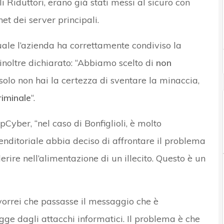
i Riduttori, erano già stati messi al sicuro con
t dei server principali.
ale l’azienda ha correttamente condiviso la
 inoltre dichiarato: “Abbiamo scelto di
non
n solo non hai la certezza di sventare la minaccia,
iminale
“.
pCyber, “nel caso di Bonfiglioli, è molto
enditoriale abbia deciso di affrontare il problema
erire nell’alimentazione di un illecito. Questo è un
vorrei che passasse il messaggio che è
ge dagli attacchi informatici. Il problema è che