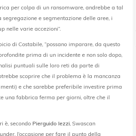
rica per colpa di un ransomware, andrebbe a tal
 la segregazione e segmentazione delle aree, i
up nelle varie accezioni”.
uspicio di Costabile, “possano imparare, da questo
ofondite prima di un incidente e non solo dopo,
lisi puntuali sulle loro reti da parte di
potrebbe scoprire che il problema è la mancanza
timenti) e che sarebbe preferibile investire prima
e una fabbrica ferma per giorni, oltre che il
ori è, secondo
Pierguido Iezzi
, Swascan
nder, l’occasione per fare il punto della