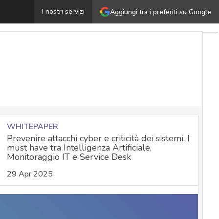
motet, il più pericoloso framework criminale di cyber sp
I nostri servizi
Aggiungi tra i preferiti su Google
WHITEPAPER
Prevenire attacchi cyber e criticità dei sistemi. I
must have tra Intelligenza Artificiale,
Monitoraggio IT e Service Desk
29 Apr 2025