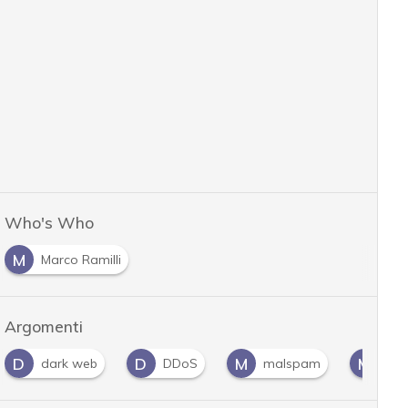
Who's Who
M
Marco Ramilli
Argomenti
D
D
M
M
dark web
DDoS
malspam
ma