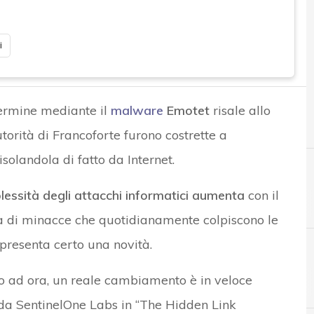
i
ermine mediante il
malware
Emotet
risale allo
orità di Francoforte furono costrette a
isolandola di fatto da Internet.
lessità degli attacchi informatici aumenta
con il
tà di minacce che quotidianamente colpiscono le
presenta certo una novità.
o ad ora, un reale cambiamento è in veloce
B
banche
 da SentinelOne Labs in “The Hidden Link