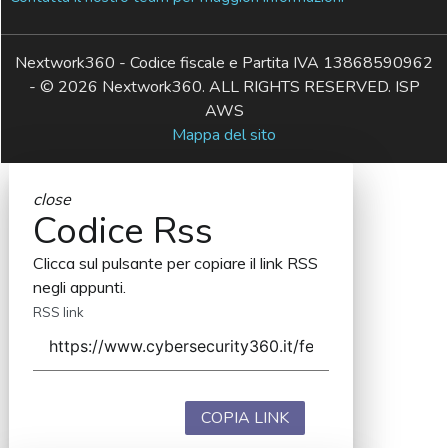
Nextwork360 - Codice fiscale e Partita IVA 13868590962
- © 2026 Nextwork360. ALL RIGHTS RESERVED. ISP
AWS
Mappa del sito
close
Codice Rss
Clicca sul pulsante per copiare il link RSS
negli appunti.
RSS link
COPIA LINK