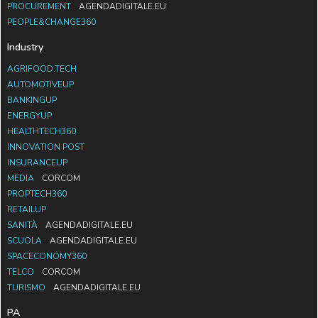
PROCUREMENT
AGENDADIGITALE.EU
PEOPLE&CHANGE360
Industry
AGRIFOOD.TECH
AUTOMOTIVEUP
BANKINGUP
ENERGYUP
HEALTHTECH360
INNOVATION POST
INSURANCEUP
MEDIA
CORCOM
PROPTECH360
RETAILUP
SANITÀ
AGENDADIGITALE.EU
SCUOLA
AGENDADIGITALE.EU
SPACECONOMY360
TELCO
CORCOM
TURISMO
AGENDADIGITALE.EU
PA