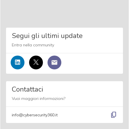
Segui gli ultimi update
Entra nella community
Contattaci
Vuoi maggiori informazioni?
content_copy
info@cybersecurity360.it