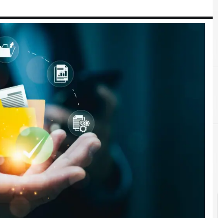
A
AI
Attacchi hacker e Malware: le ultime news in