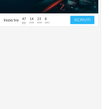
47
14
23
5
ISCRIVITI
Inizia tra