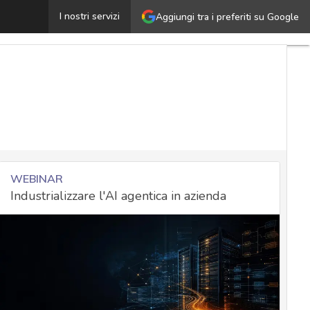
uropol, il percorso dei dati rubati: focus sull’adozione d
I nostri servizi
Aggiungi tra i preferiti su Google
WEBINAR
Industrializzare l'AI agentica in azienda