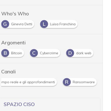
Who's Who
G
L
Ginevra Detti
Luisa Franchina
Argomenti
B
C
D
D
Bitcoin
Cybercrime
dark web
d
Canali
R
 tempo reale e gli approfondimenti
Ransomware
SPAZIO CISO