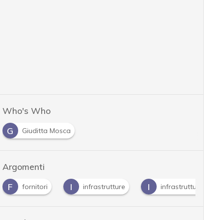
Who's Who
G
Giuditta Mosca
Argomenti
I
I
L
infrastrutture
infrastrutture critiche
Lock