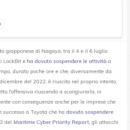
i
to giapponese di Nagoya, tra il 4 e il 6 luglio
di LockBit e
ha dovuto sospendere le attività
a
ampo, durato poche ore e che, diversamente da
 dicembre del 2022, è riuscito nel proprio intento.
tto l’offensiva riuscendo a scongiurarla, in
ente con conseguenze anche per le imprese che
B
F
Best Practice
fornitori
 è successo a Toyota che ha
dovuto sospendere
23 del
Maritime Cyber Priority Report
, gli attacchi