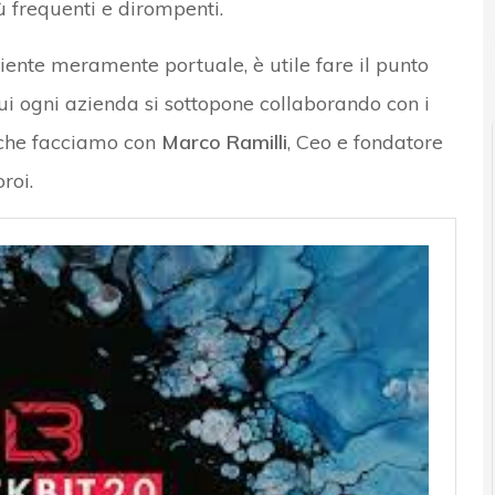
 frequenti e dirompenti.
 news in tempo reale e gli approfondimenti
News, attualità
iente meramente portuale, è utile fare il punto
cui ogni azienda si sottopone collaborando con i
 che facciamo con
Marco Ramilli
, Ceo e fondatore
roi.