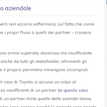
o aziendale
perti non occorre soffermarsi, sul fatto che come
 i propri flussi a quelli dei partner – cronaca
cosa ormai superata, doverosa ma insufficiente.
nche da tutti gli stakeholder, altrimenti gli
re il proprio perimetro rimangono incompiuti.
el caso di Toyota, si accusa un colpo al
a insufficienti di un partner (
in questo caso
 di un partner mina quelle delle aziende stesse,
 ogni caso, proprio perché le aziende sono aperte,