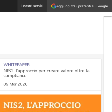
Ransomware e danni economici, cosa insegna l’attacco a
I nostri servizi
Aggiungi tra i preferiti su Google
WHITEPAPER
NIS2, l’approccio per creare valore oltre la
compliance
09 Mar 2026