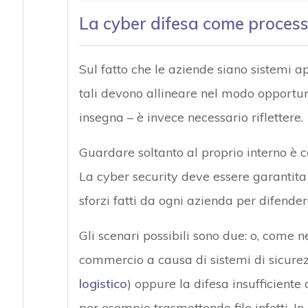
La cyber difesa come process
Sul fatto che le aziende siano sistemi a
tali devono allineare nel modo opportuno
insegna – è invece necessario riflettere.
Guardare soltanto al proprio interno è 
La cyber security deve essere garantita a
sforzi fatti da ogni azienda per difende
Gli scenari possibili sono due: o, come n
commercio a causa di sistemi di sicurezz
logistico
) oppure la difesa insufficiente
per esempio trasmettendo file infetti. In