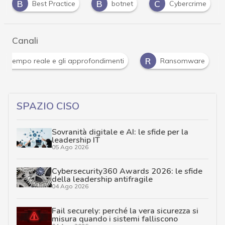
B
C
I
botnet
Cybercrime
incident response
Canali
Attacchi hacker e Malware: le ultime news in tempo reale 
SPAZIO CISO
Sovranità digitale e AI: le sfide per la
leadership IT
05 Ago 2026
Cybersecurity360 Awards 2026: le sfide
della leadership antifragile
04 Ago 2026
Fail securely: perché la vera sicurezza si
misura quando i sistemi falliscono