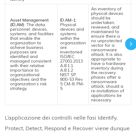
An inventory of
physical devices
should be
Asset Management
ID.AM-1:
undertaken,
(ID.AM):
The data,
Physical
reviewed, and
personnel, devices,
devices and
maintained to
systems, and facilities
systems
ensure there is
that enable the
within the
no unprotected
organization to
organization
vector for a
achieve business
are
ransomware
purposes are
inventoried
attack. It is also
identified and
ISO/IEC
appropriate to
managed consistent
27001:2013
have a hardware
with their relative
A.8.1.1,
inventory during
importance to
A.8.1.2
the recovery
organizational
NIST SP
phases after a
objectives and the
800-53 Rev.
ransomware
organization’s risk
5 CM-8, PM-
attack, should a
strategy.
5
re-installation of
applications be
necessary.
L’applicazione dei controlli nelle fasi Identify,
Protect, Detect, Respond e Recover viene dunque