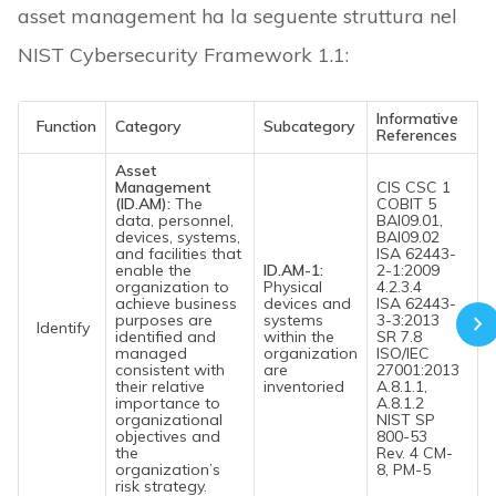
asset management ha la seguente struttura nel
NIST Cybersecurity Framework 1.1:
Informative
Function
Category
Subcategory
References
Asset
Management
CIS CSC 1
(ID.AM):
The
COBIT 5
data, personnel,
BAI09.01,
devices, systems,
BAI09.02
and facilities that
ISA 62443-
enable the
ID.AM-1:
2-1:2009
organization to
Physical
4.2.3.4
achieve business
devices and
ISA 62443-
purposes are
systems
3-3:2013
Identify
identified and
within the
SR 7.8
managed
organization
ISO/IEC
consistent with
are
27001:2013
their relative
inventoried
A.8.1.1,
importance to
A.8.1.2
organizational
NIST SP
objectives and
800-53
the
Rev. 4 CM-
organization’s
8, PM-5
risk strategy.