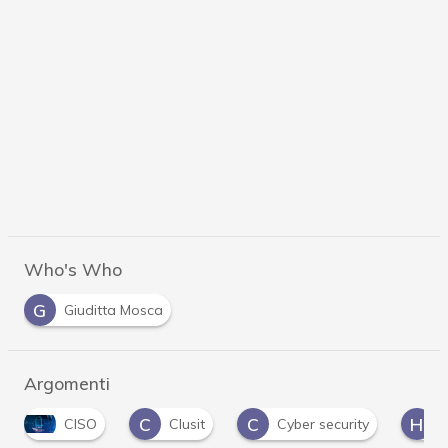
Who's Who
G
Giuditta Mosca
Argomenti
C
C
H
I
Clusit
Cyber security
Hacker