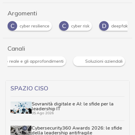
Argomenti
C
D
H
I
cyber risk
deepfake
Hacker
Canali
Attacchi hacker e Malware: le ultime news in tempo reale 
SPAZIO CISO
Sovranità digitale e AI: le sfide per la
leadership IT
05 Ago 2026
Cybersecurity360 Awards 2026: le sfide
della leadership antifragile