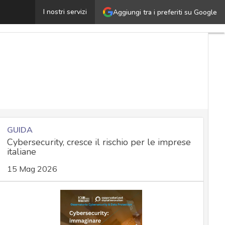
yber espionage, una seria minaccia per le aziende: attor
I nostri servizi
Aggiungi tra i preferiti su Google
GUIDA
Cybersecurity, cresce il rischio per le imprese
italiane
15 Mag 2026