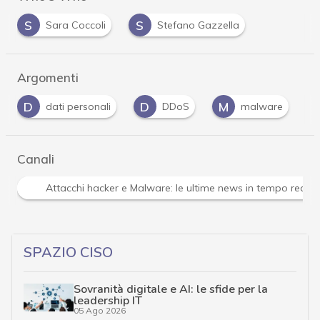
S
S
Sara Coccoli
Stefano Gazzella
Argomenti
D
M
P
P
DDoS
malware
password
Canali
Attacchi hacker e Malware: le ultime news in tempo reale 
SPAZIO CISO
Sovranità digitale e AI: le sfide per la
leadership IT
05 Ago 2026