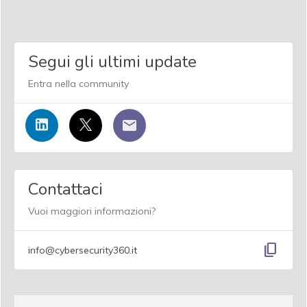
Segui gli ultimi update
Entra nella community
Contattaci
Vuoi maggiori informazioni?
content_copy
info@cybersecurity360.it