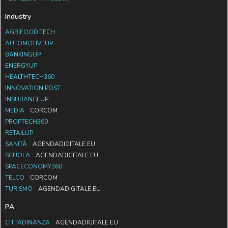
Industry
AGRIFOOD.TECH
AUTOMOTIVEUP
BANKINGUP
ENERGYUP
HEALTHTECH360
INNOVATION POST
INSURANCEUP
MEDIA
CORCOM
PROPTECH360
RETAILUP
SANITÀ
AGENDADIGITALE.EU
SCUOLA
AGENDADIGITALE.EU
SPACECONOMY360
TELCO
CORCOM
TURISMO
AGENDADIGITALE.EU
PA
CITTADINANZA
AGENDADIGITALE.EU