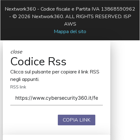
Nextwork360 - Codice fiscale e Partita IVA 13868590962
- © 2026 Nextwork360. ALL RIGHTS RESERVED. ISP
AWS
Mappa del sito
close
Codice Rss
Clicca sul pulsante per copiare il link RSS
negli appunti.
RSS link
COPIA LINK