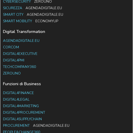
CYBERSECURITY
ZEROUNO
SICUREZZA
AGENDADIGITALE.EU
SMART CITY
AGENDADIGITALE.EU
SMART MOBILITY
ECONOMYUP
Digital Transformation
AGENDADIGITALE.EU
CORCOM
DIGITAL4EXECUTIVE
DIGITAL4PMI
TECHCOMPANY360
ZEROUNO
Funzioni di Business
DIGITAL4FINANCE
DIGITAL4LEGAL
DIGITAL4MARKETING
DIGITAL4PROCUREMENT
DIGITAL4SUPPLYCHAIN
PROCUREMENT
AGENDADIGITALE.EU
PEOPLE&CHANGE360