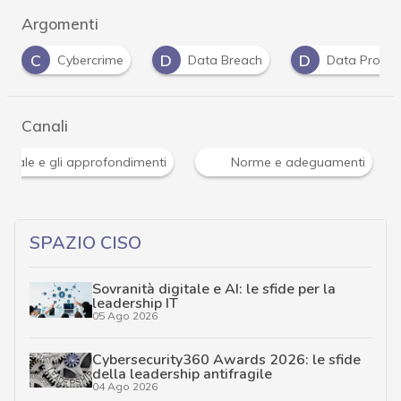
Argomenti
D
D
D
Data Breach
Data Protection
dati per
…
Canali
Attacchi hacker e Malware: le ultime news in tempo reale 
…
SPAZIO CISO
Sovranità digitale e AI: le sfide per la
leadership IT
05 Ago 2026
Cybersecurity360 Awards 2026: le sfide
della leadership antifragile
04 Ago 2026